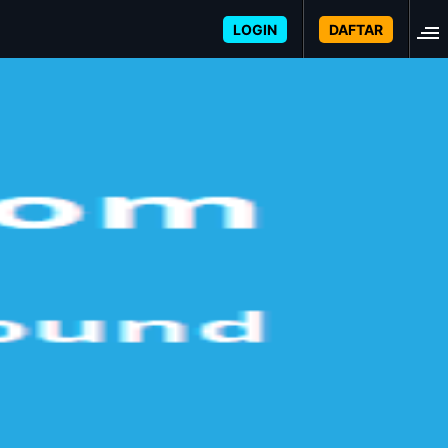
LOGIN
DAFTAR