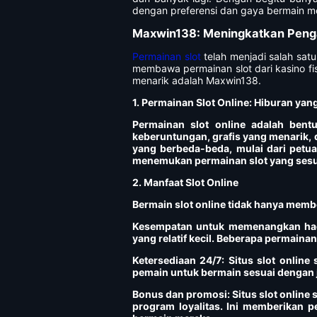
dengan preferensi dan gaya bermain m
Maxwin138: Meningkatkan Peng
Permainan slot
telah menjadi salah satu
membawa permainan slot dari kasino fi
menarik adalah Maxwin138.
1. Permainan Slot Online: Hiburan ya
Permainan slot online adalah ben
keberuntungan, grafis yang menarik,
yang berbeda-beda, mulai dari petua
menemukan permainan slot yang sesua
2. Manfaat Slot Online
Bermain slot online tidak hanya member
Kesempatan untuk memenangkan had
yang relatif kecil. Beberapa permaina
Ketersediaan 24/7: Situs slot online
pemain untuk bermain sesuai dengan 
Bonus dan promosi: Situs slot online
program loyalitas. Ini memberikan