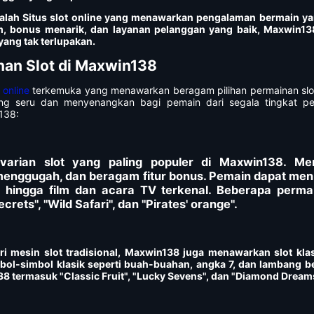
alah Situs slot online yang menawarkan pengalaman bermain 
m, bonus menarik, dan layanan pelanggan yang baik, Maxwin138
yang tak terlupakan.
an Slot di Maxwin138
 online
terkemuka yang menawarkan beragam pilihan permainan slot 
 seru dan menyenangkan bagi pemain dari segala tingkat peng
138:
 varian slot yang paling populer di Maxwin138. M
menggugah, dan beragam fitur bonus. Pemain dapat men
i, hingga film dan acara TV terkenal. Beberapa perma
ets", "Wild Safari", dan "Pirates' orange".
i mesin slot tradisional, Maxwin138 juga menawarkan slot klasi
ol-simbol klasik seperti buah-buahan, angka 7, dan lambang ber
 termasuk "Classic Fruit", "Lucky Sevens", dan "Diamond Dream