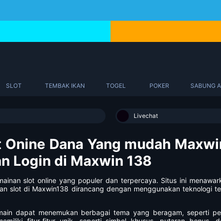
SLOT
TEMBAK IKAN
TOGEL
POKER
SABUNG 
Livechat
 Onine Dana Yang mudah Maxwin 
dan Login di Maxwin 138
ainan slot online yang populer dan terpercaya. Situs ini menawar
an slot di Maxwin138 dirancang dengan menggunakan teknologi t
main dapat menemukan berbagai tema yang beragam, seperti petua
miliki fitur-fitur unik, seperti simbol khusus, putaran bonus, 