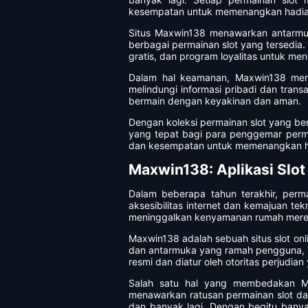
kesempatan untuk memenangkan hadiah b
Situs Maxwin138 menawarkan antarmu
berbagai permainan slot yang tersedia
gratis, dan program loyalitas untuk m
Dalam hal keamanan, Maxwin138 memp
melindungi informasi pribadi dan trans
bermain dengan keyakinan dan aman.
Dengan koleksi permainan slot yang b
yang tepat bagi para penggemar perma
dan kesempatan untuk memenangkan h
Maxwin138: Aplikasi Sl
Dalam beberapa tahun terakhir, perma
aksesibilitas internet dan kemajuan te
meninggalkan kenyamanan rumah mereka.
Maxwin138 adalah sebuah situs slot o
dan antarmuka yang ramah pengguna, Si
resmi dan diatur oleh otoritas perjudi
Salah satu hal yang membedakan Max
menawarkan ratusan permainan slot dari
dan banyak lagi. Dengan begitu banya